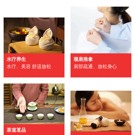
水疗养生
颈肩推拿
水疗、美容 舒适放松
肩部疏通、放松身心
茶道茗品