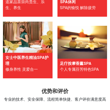
道家品茶崇尚贵生、乐
SPA休闲
生、养生
SPA的愉悦 解除疲劳
女士中医养生精油SPA护
理
足疗按摩香薰SPA
修身养性 灵爱合一
个人专属芬芳特色SPA
优势和评价
专业的技术、安全保障、流程简单快捷、客户评价满意度高