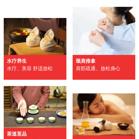
水疗养生
颈肩推拿
水疗、美容 舒适放松
肩部疏通、放松身心
茶道茗品