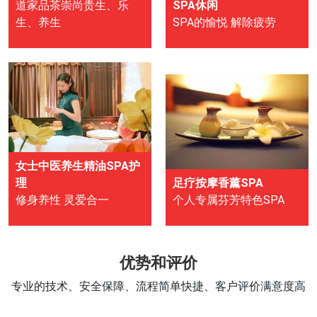
道家品茶崇尚贵生、乐
SPA休闲
生、养生
SPA的愉悦 解除疲劳
女士中医养生精油SPA护
理
足疗按摩香薰SPA
修身养性 灵爱合一
个人专属芬芳特色SPA
优势和评价
专业的技术、安全保障、流程简单快捷、客户评价满意度高